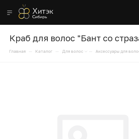
Краб для волос "Бант со страза
—
—
—
Главная
Каталог
Для волос
Аксессуары для воло