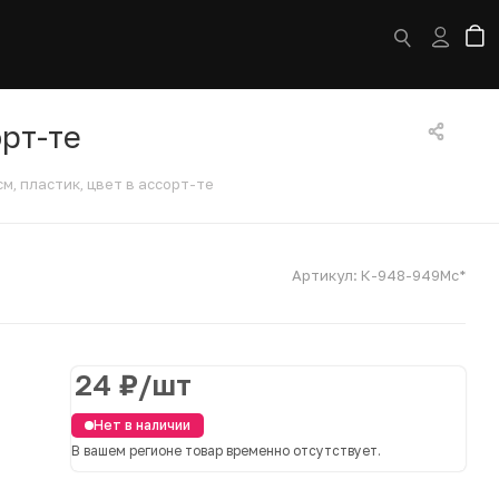
орт-те
см, пластик, цвет в ассорт-те
Артикул:
К-948-949Мс*
24
₽
/шт
Нет в наличии
В вашем регионе товар временно отсутствует.