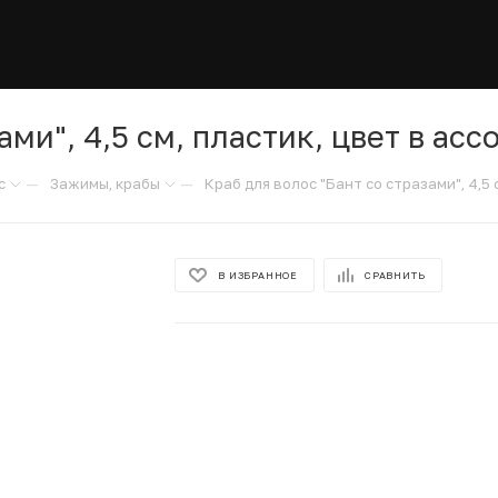
ми", 4,5 см, пластик, цвет в асс
—
—
с
Зажимы, крабы
Краб для волос "Бант со стразами", 4,5 
В ИЗБРАННОЕ
СРАВНИТЬ