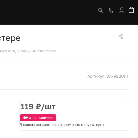
стере
металл, 3 пары на блистере
Артикул:
ЗА-922Окт
119
₽
/шт
Нет в наличии
В вашем регионе товар временно отсутствует.