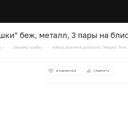
ки" беж, металл, 3 пары на бли
—
—
с
Зажимы, крабы
Набор зажимов для волос "Мишки" беж, 
В ИЗБРАННОЕ
СРАВНИТЬ