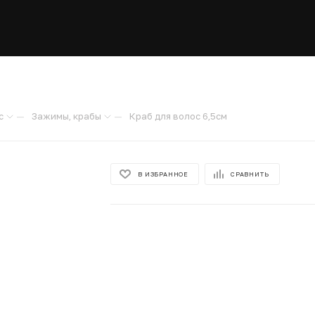
—
—
с
Зажимы, крабы
Краб для волос 6,5см
В ИЗБРАННОЕ
СРАВНИТЬ