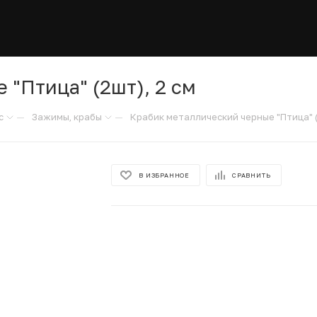
"Птица" (2шт), 2 см
—
—
с
Зажимы, крабы
Крабик металлический черные "Птица" (
В ИЗБРАННОЕ
СРАВНИТЬ