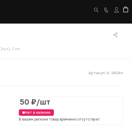
2шт), 2 см
Артикул:
К-380Ап
50
₽
/шт
Нет в наличии
В вашем регионе товар временно отсутствует.