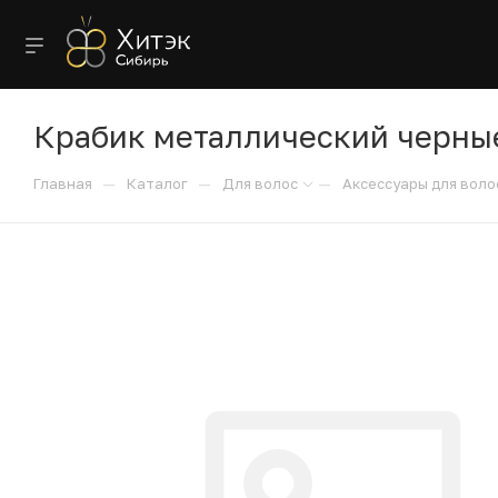
Крабик металлический черные 
—
—
—
Главная
Каталог
Для волос
Аксессуары для воло