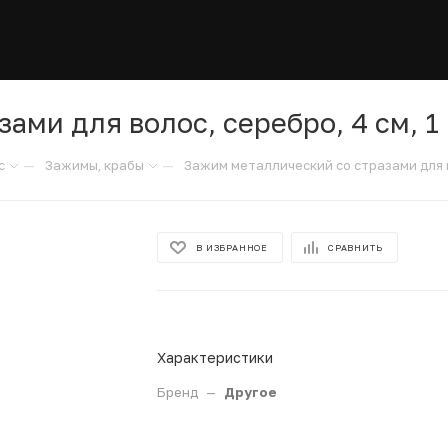
ами для волос, серебро, 4 см, 1
—
—
с
Зажимы, крабы
Зажим металлический со стразами для во
В ИЗБРАННОЕ
СРАВНИТЬ
Характеристики
Бренд
—
Другое