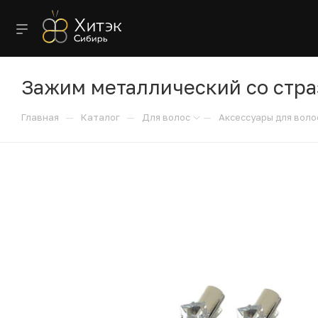
Зажим металлический со страз
—
—
—
Главная
Каталог
Для волос
Аксессуары для воло