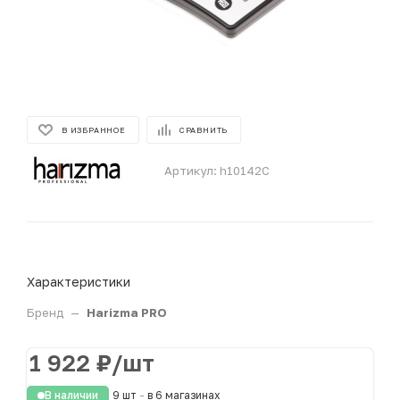
В ИЗБРАННОЕ
СРАВНИТЬ
Артикул:
h10142C
Характеристики
Бренд
—
Harizma PRO
1 922
₽
/шт
В наличии
9 шт
-
в 6 магазинах