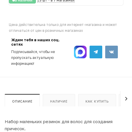
В наличии
13 шт
-
в 7 магазинах
Цена действительна только для интернет-магазина и может
отличаться от цен в розничных магазинах
Ждем тебя в наших соц.
сетях
Подписывайся, чтобы не
пропускать актуальную
информацию!
ОПИСАНИЕ
НАЛИЧИЕ
КАК КУПИТЬ
ОП
Набор маленьких резинок для волос для создания
причесок.