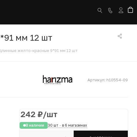
*91 мм 12 шт
 длинные желто-красные 9*91 мм 12 шт
Артикул:
h10554-09
242
₽
/шт
В наличии
30 шт
-
в 6 магазинах