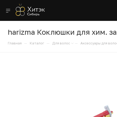
harizma Коклюшки для хим. з
—
—
—
Главная
Каталог
Для волос
Аксессуары для воло