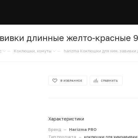
авивки длинные желто-красные 9
—
—
с
Коклюшки, хомуты
harizma Коклюшки для хим. завивки
В ИЗБРАННОЕ
СРАВНИТЬ
Характеристики
Бренд
—
Harizma PRO
Тип продукта
—
коклюшки для химзавивки