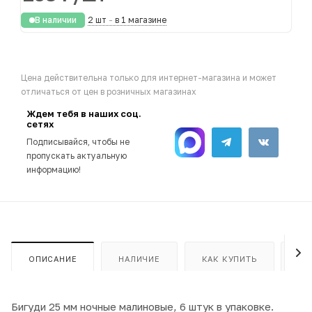
В наличии
2 шт
-
в 1 магазине
Цена действительна только для интернет-магазина и может
отличаться от цен в розничных магазинах
Ждем тебя в наших соц.
сетях
Подписывайся, чтобы не
пропускать актуальную
информацию!
ОПИСАНИЕ
НАЛИЧИЕ
КАК КУПИТЬ
ОП
Бигуди 25 мм ночные малиновые, 6 штук в упаковке.