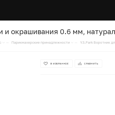
и и окрашивания 0.6 мм, натура
—
—
с
Парикмахерские принадлежности
Y.S.Park Воротник д
В ИЗБРАННОЕ
СРАВНИТЬ