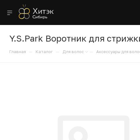
Y.S.Park Воротник для стрижк
—
—
—
Главная
Каталог
Для волос
Аксессуары для воло