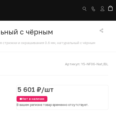
льный с чёрным
ля стрижки и окрашивания 0.6 мм, натуральный с чёрным
Артикул:
YS-NF06-Nat/BL
5 601
₽
/шт
Нет в наличии
В вашем регионе товар временно отсутствует.