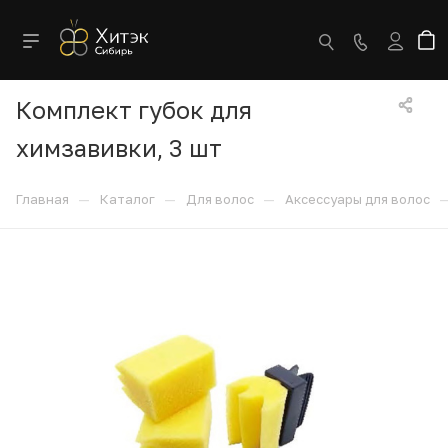
Комплект губок для
химзавивки, 3 шт
—
—
—
Главная
Каталог
Для волос
Аксессуары для волос