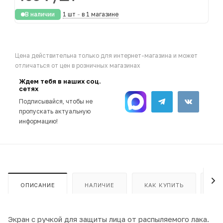
В наличии
1 шт
-
в 1 магазине
Цена действительна только для интернет-магазина и может
отличаться от цен в розничных магазинах
Ждем тебя в наших соц.
сетях
Подписывайся, чтобы не
пропускать актуальную
информацию!
ОПИСАНИЕ
НАЛИЧИЕ
КАК КУПИТЬ
ОП
Экран с ручкой для защиты лица от распыляемого лака.