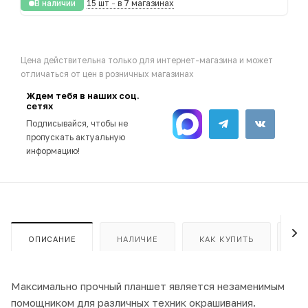
В наличии
15 шт
-
в 7 магазинах
Цена действительна только для интернет-магазина и может
отличаться от цен в розничных магазинах
Ждем тебя в наших соц.
сетях
Подписывайся, чтобы не
пропускать актуальную
информацию!
ОПИСАНИЕ
НАЛИЧИЕ
КАК КУПИТЬ
ОП
Максимально прочный планшет является незаменимым
помощником для различных техник окрашивания.