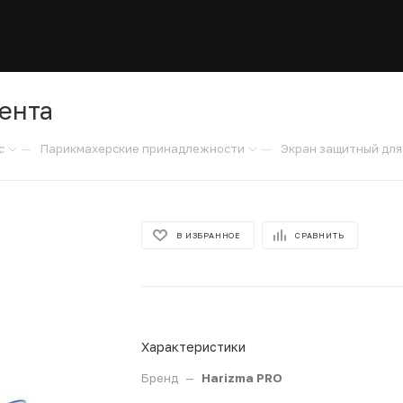
ента
—
—
с
Парикмахерские принадлежности
Экран защитный для
В ИЗБРАННОЕ
СРАВНИТЬ
Характеристики
Бренд
—
Harizma PRO