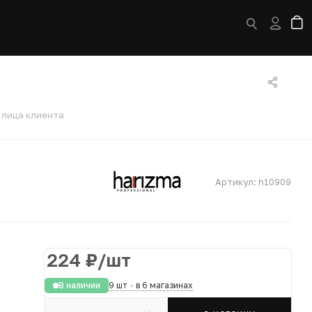
 лица клиента
Артикул:
h10909
224
₽
/шт
В наличии
9 шт
-
в 6 магазинах