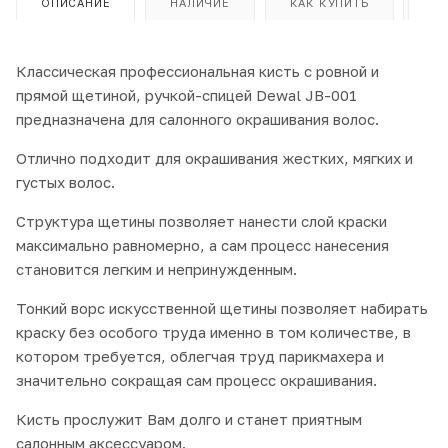
ОПИСАНИЕ
НАЛИЧИЕ
КАК КУПИТЬ
ОП
Классическая профессиональная кисть с ровной и
прямой щетиной, ручкой-спицей Dewal JB-001
предназначена для салонного окрашивания волос.
Отлично подходит для окрашивания жестких, мягких и
густых волос.
Структура щетины позволяет нанести слой краски
максимально равномерно, а сам процесс нанесения
становится легким и непринужденным.
Тонкий ворс искусственной щетины позволяет набирать
краску без особого труда именно в том количестве, в
котором требуется, облегчая труд парикмахера и
значительно сокращая сам процесс окрашивания.
Кисть прослужит Вам долго и станет приятным
салонным аксессуаром.