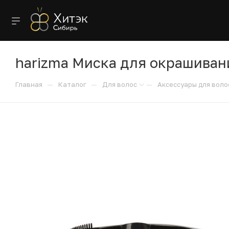
harizma Миска для окрашиван
—
—
—
Главная
Каталог
Для волос
Аксессуары для воло