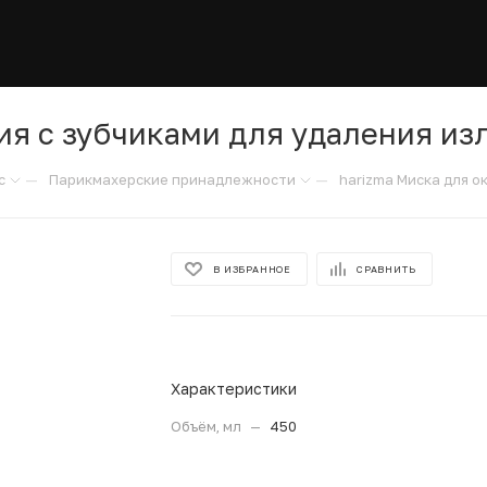
ия с зубчиками для удаления из
—
—
с
Парикмахерские принадлежности
harizma Миска для о
В ИЗБРАННОЕ
СРАВНИТЬ
Характеристики
Объём, мл
—
450