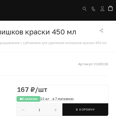
лишков краски 450 мл
крашивания с зубчиками для удаления излишков краски 450 мл
Артикул:
h10811B
167
₽
/шт
В наличии
22 шт
-
в 7 магазинах
В КОРЗИНУ