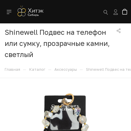
Shinewell Подвес на телефон
или сумку, прозрачные камни,
светлый
—
—
—
Главная
Каталог
Аксессуары
Shinewell Подвес на т