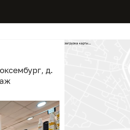
загрузка карты...
юксембург, д.
таж