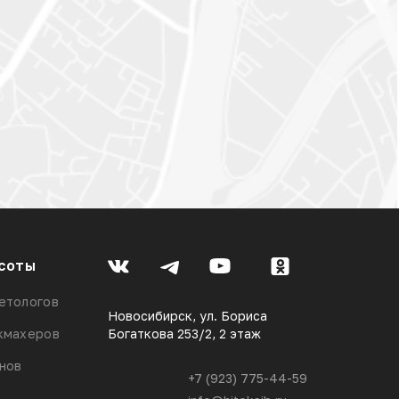
соты
етологов
Новосибирск, ул. Бориса
кмахеров
Богаткова 253/2, 2 этаж
онов
+7 (923) 775-44-59