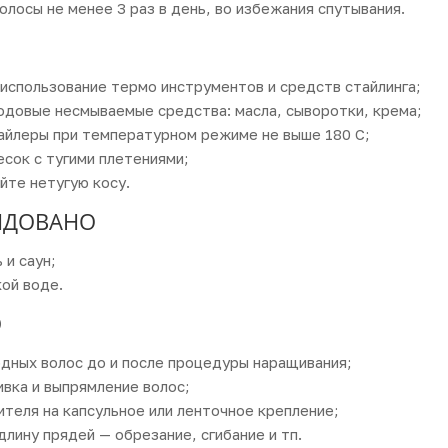
олосы не менее 3 раз в день, во избежания спутывания.
использование термо инструментов и средств стайлинга;
одовые несмываемые средства: масла, сыворотки, крема;
айлеры при температурном режиме не выше 180 С;
есок с тугими плетениями;
йте нетугую косу.
НДОВАНО
 и саун;
кой воде.
О
дных волос до и после процедуры наращивания;
ивка и выпрямление волос;
ителя на капсульное или ленточное крепление;
длину прядей — обрезание, сгибание и тп.