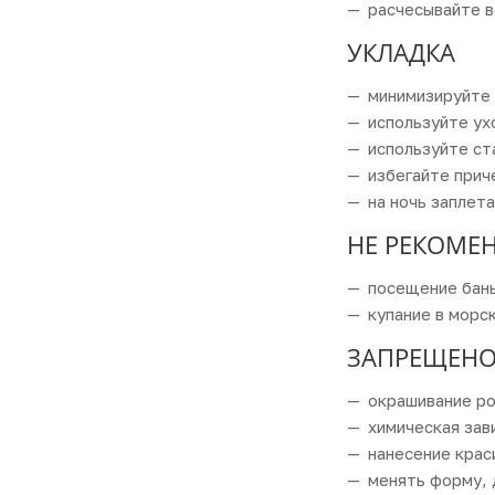
расчесывайте в
УКЛАДКА
минимизируйте 
используйте ух
используйте ст
избегайте прич
на ночь заплета
НЕ РЕКОМЕ
посещение бань
купание в морс
ЗАПРЕЩЕН
окрашивание ро
химическая зав
нанесение крас
менять форму, 