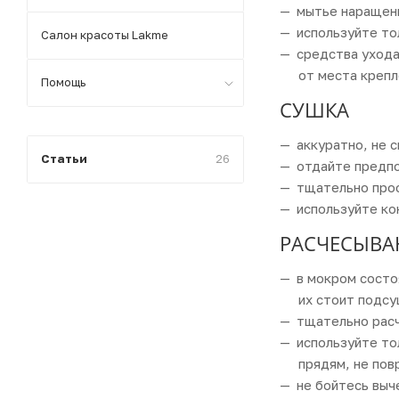
мытье наращенн
используйте то
Салон красоты Lakme
средства ухода
от места крепл
Помощь
СУШКА
аккуратно, не 
Статьи
26
отдайте предп
тщательно прос
используйте ко
РАСЧЕСЫВА
в мокром состо
их стоит подсу
тщательно расч
используйте т
прядям, не по
не бойтесь выч