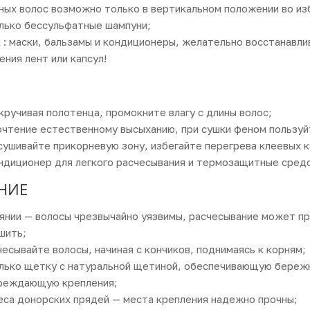
ых волос возможно только в вертикальном положении во из
лько бессульфатные шампуни;
 : маски, бальзамы и кондиционеры, желательно восстанавл
ения лент или капсул!
скручивая полотенца, промокните влагу с длины волос;
очтение естественному высыханию, при сушки феном пользу
ушивайте прикорневую зону, избегайте перегрева клеевых к
ндиционер для легкого расчесывания и термозащитные сред
НИЕ
янии — волосы чрезвычайно уязвимы, расчесывание может пр
шить;
есывайте волосы, начиная с кончиков, поднимаясь к корням;
олько щетку с натуральной щетиной, обеспечивающую береж
вреждающую крепления;
еса донорских прядей — места крепления надежно прочны;