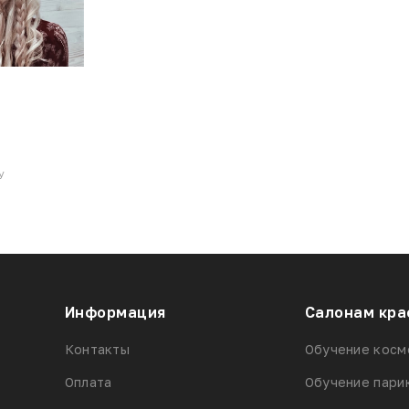
У
Информация
Салонам кра
Контакты
Обучение косм
Оплата
Обучение пари