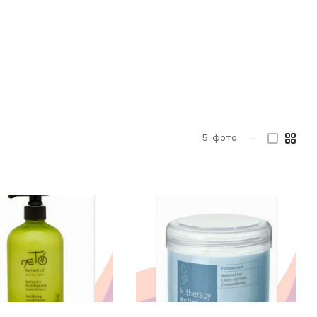
5
фото
—