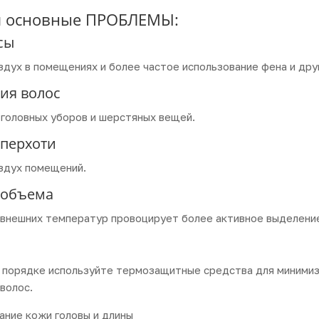
 основные ПРОБЛЕМЫ:
сы
оздух в помещениях и более частое использование фена и др
ция волос
 головных уборов и шерстяных вещей.
 перхоти
оздух помещений.
е объема
 внешних температур провоцирует более активное выделени
м порядке используйте термозащитные средства для минимиза
волос.
ание кожи головы и длины