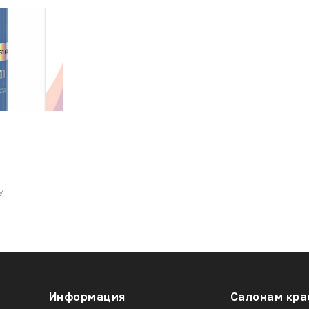
У
Информация
Салонам кра