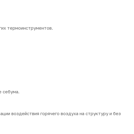
угих термоинструментов.
е себума.
ции воздействия горячего воздуха на структуру и без