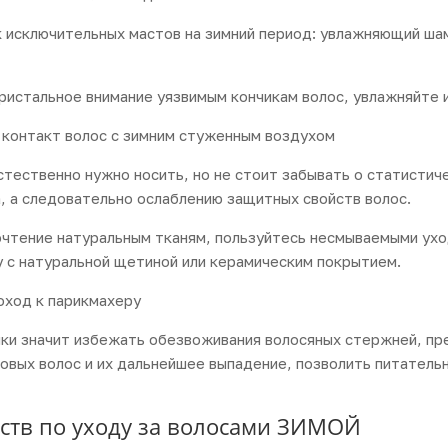
к исключительных мастов на зимний период: увлажняющий ша
ристальное внимание уязвимым кончикам волос, увлажняйте 
 контакт волос с зимним стуженным воздухом
стественно нужно носить, но не стоит забывать о статисти
, а следовательно ослаблению защитных свойств волос.
чтение натуральным тканям, пользуйтесь несмываемыми ухо
у с натуральной щетиной или керамическим покрытием.
оход к парикмахеру
ки значит избежать обезвоживания волосяных стержней, пр
вых волос и их дальнейшее выпадение, позволить питатель
ств по уходу за волосами ЗИМОЙ