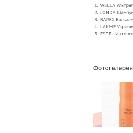
WELLA Ультрап
LONDA Шампунь
BAREX Бальзам
LAKME Укрепля
ESTEL Интенси
Фотогалерея