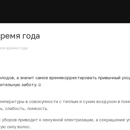
время года
ное время года
олодов, а значит самое времякорректировать привычный ухо
нительную заботу.☺
емпературы в совокупности с теплым и сухим воздухом в по
ть, слабость, ломкость.
 уборов приводит к ненужной электризации, а сокращение у
ую силу волос.