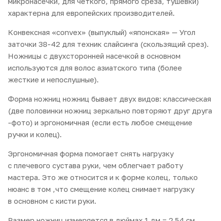
микронасечки, для четкого, прямого среза, тушевки)
характерна для европейских производителей.
Конвексная «сonvex» (выпуклый) «японская» — Угол
заточки 38-42 для техник слайсинга (скользящий срез).
Ножницы с двухсторонней насечкой в основном
используются для волос азиатского типа (более
жесткие и непослушные).
Форма ножниц ножниц бывает двух видов: классическая
(две половинки ножниц зеркально повторяют друг друга
-фото) и эргономичная (если есть любое смещение
ручки и колец).
Эргономичная форма помогает снять нагрузку
с плечевого сустава руки, чем облегчает работу
мастера. Это же относится и к форме колец, только
нюанс в том ,что смещение колец снимает нагрузку
в основном с кисти руки.
Размер ножниц измеряется в дюймах 1 дм.= 2.54 см.